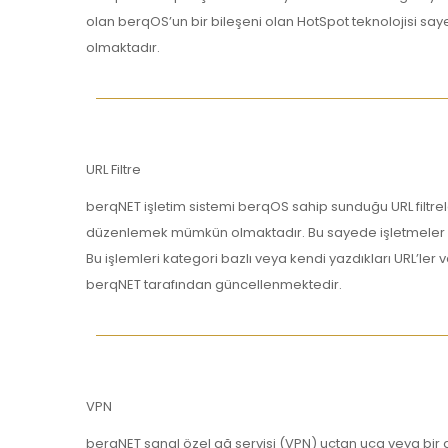
olan berqOS’un bir bileşeni olan HotSpot teknolojisi say
olmaktadır.
URL Filtre
berqNET işletim sistemi berqOS sahip sunduğu URL filtrelem
düzenlemek mümkün olmaktadır. Bu sayede işletmeler çal
Bu işlemleri kategori bazlı veya kendi yazdıkları URL’ler 
berqNET tarafından güncellenmektedir.
VPN
berqNET sanal özel ağ servisi (VPN) uçtan uça veya bir a