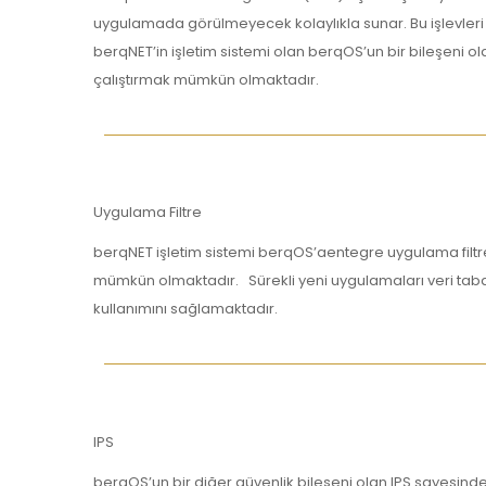
uygulamada görülmeyecek kolaylıkla sunar. Bu işlevleri IP
berqNET’in işletim sistemi olan berqOS’un bir bileşeni ol
çalıştırmak mümkün olmaktadır.
Uygulama Filtre
berqNET işletim sistemi berqOS’aentegre uygulama filtre
mümkün olmaktadır. Sürekli yeni uygulamaları veri taban
kullanımını sağlamaktadır.
IPS
berqOS’un bir diğer güvenlik bileşeni olan IPS sayesinde