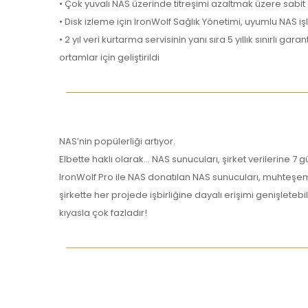
• Çok yuvalı NAS üzerinde titreşimi azaltmak üzere sabit
• Disk izleme için IronWolf Sağlık Yönetimi, uyumlu NAS i
• 2 yıl veri kurtarma servisinin yanı sıra 5 yıllık sınırlı gar
ortamlar için geliştirildi
NAS’nin popülerliği artıyor.
Elbette haklı olarak… NAS sunucuları, şirket verilerine 7 
IronWolf Pro ile NAS donatılan NAS sunucuları, muhteşem r
şirkette her projede işbirliğine dayalı erişimi genişlet
kıyasla çok fazladır!