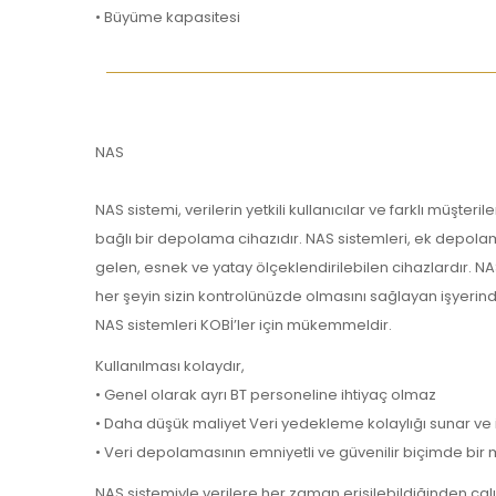
• Büyüme kapasitesi
NAS
NAS sistemi, verilerin yetkili kullanıcılar ve farklı müş
bağlı bir depolama cihazıdır. NAS sistemleri, ek depolam
gelen, esnek ve yatay ölçeklendirilebilen cihazlardır. NA
her şeyin sizin kontrolünüzde olmasını sağlayan işyerind
NAS sistemleri KOBİ’ler için mükemmeldir.
Kullanılması kolaydır,
• Genel olarak ayrı BT personeline ihtiyaç olmaz
• Daha düşük maliyet Veri yedekleme kolaylığı sunar ve ih
• Veri depolamasının emniyetli ve güvenilir biçimde bi
NAS sistemiyle verilere her zaman erişilebildiğinden çalış