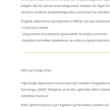
bilgiler tek bir yerde bulunduğundan satışlar ve diğer ko
verilere uzaktan erişilebildiğinden, personel her yerden
Dağınık depolama yerleşimleri KOBİ’ler için işe yaramaz
• Uyumsuz veriler
• Depolama arızalanırsa güvenilirlik ve erişim sorunları
• Müşteri hizmetleri isteklerine ve satış sorgulamaları
NAS için Doğru Disk
Ağa bağlı depolama sunucuları için üretilen Seagate Iron
Synology, QNAP, Netgear ve Drobo gibi lider NAS ortaklarıy
özellikler bulunur:
RAID optimizasyonu için AgileArrayTM üretici yazılımı ve 